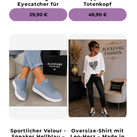
Eyecatcher für
Totenkopf
jeden Look
NORMALER
29,90 €
NORMALER
49,90 €
PREIS
PREIS
Sportlicher Velour -
Oversize-Shirt mit
Sneaker Hellblau –
Leo-Herz – Made in