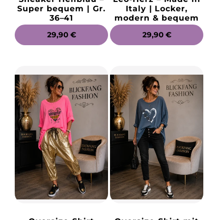
Super bequem | Gr.
Italy | Locker,
36–41
modern & bequem
NORMALER
29,90 €
NORMALER
29,90 €
PREIS
PREIS