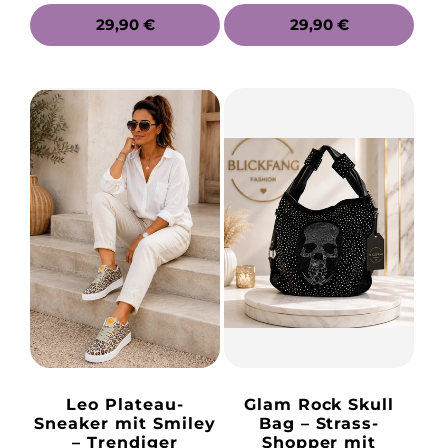
NORMALER
29,90 €
NORMALER
29,90 €
PREIS
PREIS
Leo Plateau-
Glam Rock Skull
Sneaker mit Smiley
Bag – Strass-
– Trendiger
Shopper mit