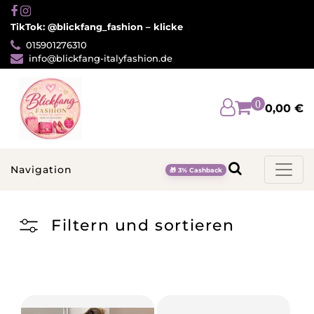
Direkt
zum
TikTok: @blickfang_fashion – klicke hier
Inhalt
015901276310
info@blickfang-italyfashion.de
0
0,00 €
Navigation
🎁 3% Cashback
Filtern und sortieren