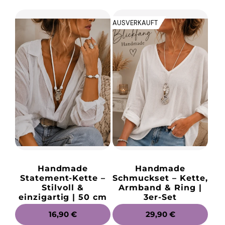
AUSVERKAUFT
Handmade
Handmade
Statement-Kette –
Schmuckset – Kette,
Stilvoll &
Armband & Ring |
einzigartig | 50 cm
3er-Set
NORMALER
16,90 €
NORMALER
29,90 €