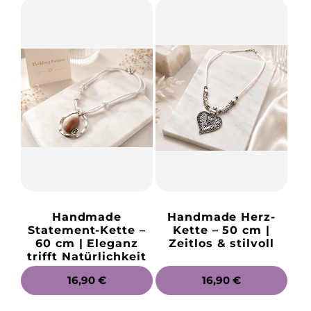
Handmade
Handmade Herz-
Statement-Kette –
Kette – 50 cm |
60 cm | Eleganz
Zeitlos & stilvoll
trifft Natürlichkeit
NORMALER
16,90 €
NORMALER
16,90 €
PREIS
PREIS