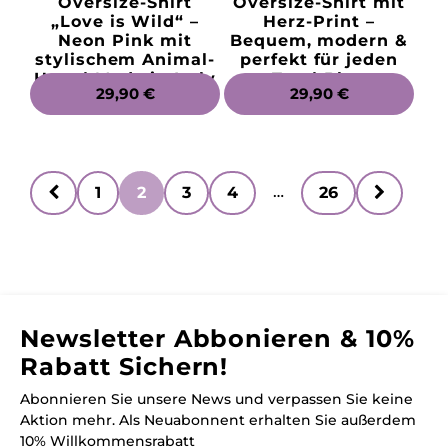
Oversize-Shirt
Oversize-Shirt mit
„Love is Wild“ –
Herz-Print –
Neon Pink mit
Bequem, modern &
stylischem Animal-
perfekt für jeden
Herz | Made in Italy
Tag | Blau
NORMALER
29,90 €
NORMALER
29,90 €
PREIS
PREIS
…
1
2
3
4
26
Newsletter Abbonieren & 10%
Rabatt Sichern!
Abonnieren Sie unsere News und verpassen Sie keine
Aktion mehr. Als Neuabonnent erhalten Sie außerdem
10% Willkommensrabatt