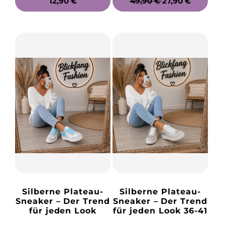
NORMALER
12,90 €
NORMALER
49,90 €
VERKAUFSPREI
27,90 €
PREIS
PREIS
Silberne Plateau-
Silberne Plateau-
Sneaker – Der Trend
Sneaker – Der Trend
für jeden Look
für jeden Look 36-41