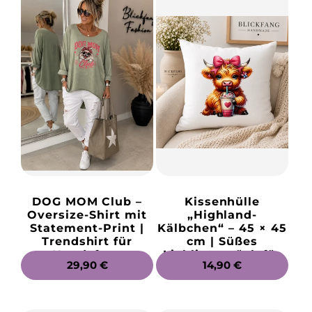
DOG MOM Club –
Kissenhülle
Oversize-Shirt mit
„Highland-
Statement-Print |
Kälbchen“ – 45 × 45
Trendshirt für
cm | Süßes
Hundefans
Lieblingsstück für
NORMALER
29,90 €
NORMALER
14,90 €
dein Zuhause
PREIS
PREIS