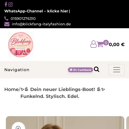
Direkt
zum
WhatsApp-Channel – klicke hier
Inhalt
015901276310
info@blickfang-italyfashion.de
0
0,00 €
Navigation
🎁 3% Cashback
Home
/
✨👢 Dein neuer Lieblings-Boot! 👢✨
Funkelnd. Stylisch. Edel.
u
oduktinformationen
ringen