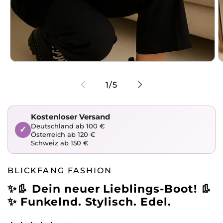
Medien
1
2
von
1
/
5
in
i
Modal
M
öffnen
ö
Kostenloser Versand
Deutschland ab 100 €
✓
Österreich ab 120 €
Schweiz ab 150 €
BLICKFANG FASHION
✨👢 Dein neuer Lieblings-Boot! 👢
✨ Funkelnd. Stylisch. Edel.