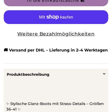
In die Einkaufstasche 🛍️
für
für
✨
✨
👢
👢
Dein
Dein
Weitere Bezahlmöglichkeiten
neuer
neuer
Lieblings-
Lieblings-
Boot!
Boot!
🚚 Versand per DHL – Lieferung in 2–4 Werktagen
👢
👢
✨
✨
Funkelnd.
Funkelnd.
Produktbeschreibung
Stylisch.
Stylisch.
Edel.
Edel.
✨ Stylische Glanz-Boots mit Strass-Details – Größen
36–41 ✨