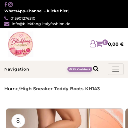
Direkt
zum
WhatsApp-Channel – klicke hier
Inhalt
015901276310
info@blickfang-italyfashion.de
0
0,00 €
Navigation
🎁 3% Cashback
Home
/
High Sneaker Teddy Boots KH143
u
oduktinformationen
ringen