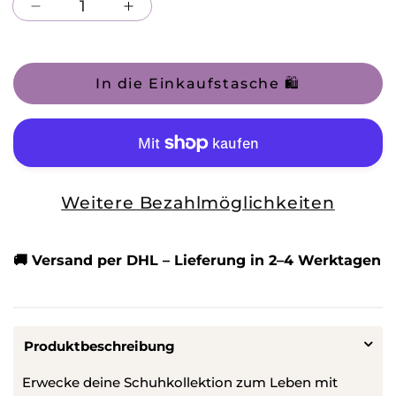
Verringere
Erhöhe
die
die
Menge
Menge
In die Einkaufstasche 🛍️
für
für
High
High
Sneaker
Sneaker
Teddy
Teddy
Weitere Bezahlmöglichkeiten
Boots
Boots
KH143
KH143
🚚 Versand per DHL – Lieferung in 2–4 Werktagen
Produktbeschreibung
Erwecke deine Schuhkollektion zum Leben mit