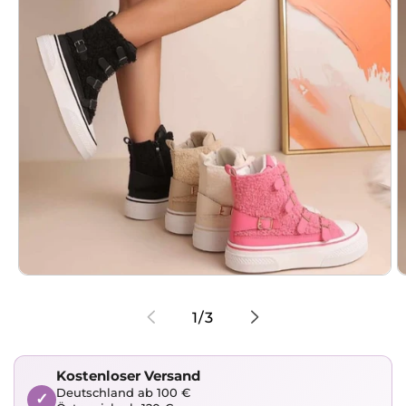
Medien
1
2
von
1
/
3
in
i
Modal
M
öffnen
ö
Kostenloser Versand
Deutschland ab 100 €
✓