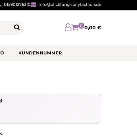
015901276310
info@blickfang-italyfashion.de
0
0,00 €
KO
KUNDENNUMMER
d
N