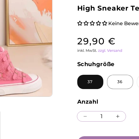
High Sneaker T
Keine Bewe
Normaler
29,90 €
inkl. MwSt.
zzgl. Versand
Preis
Schuhgröße
37
36
Anzahl
Verringere
Erhöh
die
die