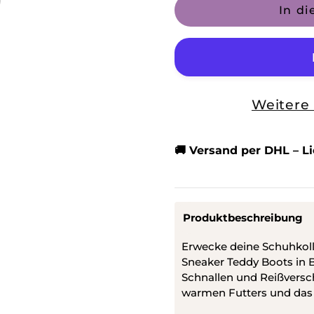
Menge
Meng
In di
für
für
High
High
Sneaker
Sneak
Teddy
Teddy
Weitere
Boots
Boots
Khaki
Khaki
🚚 Versand per DHL – L
Produktbeschreibung
Erwecke deine Schuhkoll
Sneaker Teddy Boots in B
Schnallen und Reißversc
warmen Futters und das st