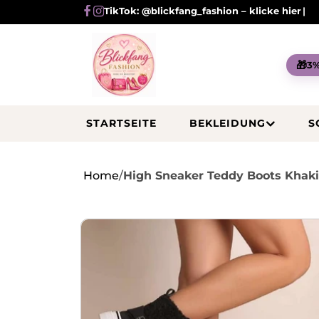
Direkt
TikTok: @blickfang_fashion – klicke hier
zum
Inhalt
🎁
3%
STARTSEITE
BEKLEIDUNG
S
Home
/
High Sneaker Teddy Boots Khaki
Zu
Produktinformationen
springen