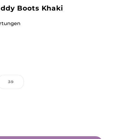
eddy Boots Khaki
rtungen
Variante
39
ausverkauft
oder
nicht
verfügbar
e