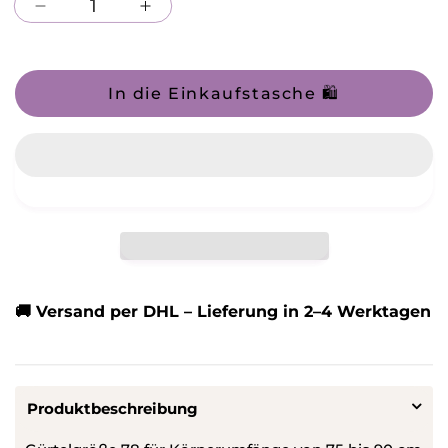
Verringere
Erhöhe
die
die
Menge
Menge
In die Einkaufstasche 🛍️
für
für
Stretch
Stretch
-
-
Tailengürtel
Tailengürtel
🚚 Versand per DHL – Lieferung in 2–4 Werktagen
Produktbeschreibung