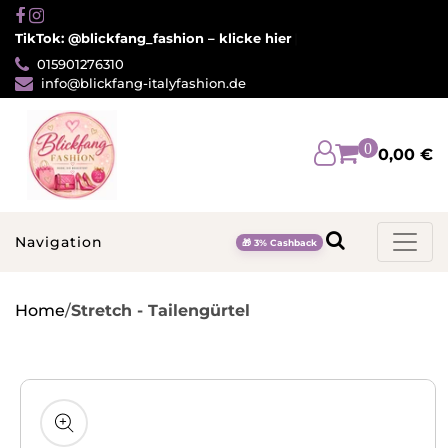
Direkt
zum
TikTok: @blickfang_fashion – klicke hier
Inhalt
015901276310
info@blickfang-italyfashion.de
0
0,00 €
Navigation
🎁 3% Cashback
Home
/
Stretch - Tailengürtel
u
oduktinformationen
ringen