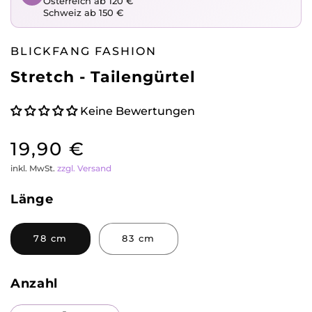
Österreich ab 120 €
öffnen
Schweiz ab 150 €
BLICKFANG FASHION
Stretch - Tailengürtel
Keine Bewertungen
Normaler
19,90 €
inkl. MwSt.
zzgl. Versand
Preis
Länge
78 cm
83 cm
Anzahl