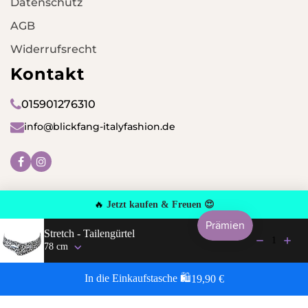
Datenschutz
AGB
Widerrufsrecht
Kontakt
015901276310
info@blickfang-italyfashion.de
Facebook
Instagram
🔥
 Jetzt kaufen & Freuen 😍
© 2026,
Blickfang Fashion
Stretch - Tailengürtel
1
Regular price: 19,90 €
In die Einkaufstasche 🛍️
19,90 €